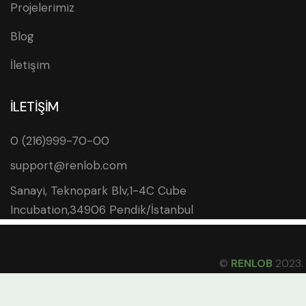
Projelerimiz
Blog
İletişim
İLETİŞİM
0 (216)999-70-00
support@renlob.com
Sanayi, Teknopark Blv,1-4C Cube
Incubation,34906 Pendik/İstanbul
©
RENLOB
2023. 