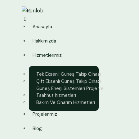
Anasayfa
Hakkımızda
Hizmetlerimiz
Tek Eksenli Güneş Takip Cihazı
Çift Eksenli Güneş Takip Cihazı
Güneş Enerji Sistemleri Proje ve
Taahhüt hizmetleri
Bakım Ve Onarım Hizmetleri
Projelerimiz
Blog