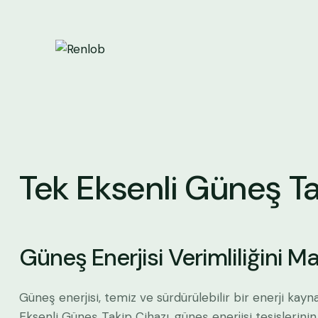
Tek Eksenli Güneş Ta
Güneş Enerjisi Verimliliğini M
Güneş enerjisi, temiz ve sürdürülebilir bir enerji kayn
Eksenli Güneş Takip Cihazı, güneş enerjisi tesislerinin 