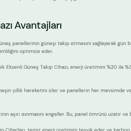
azı Avantajları
 güneş panellerinin güneşi takip etmesini sağlayarak gü
imliliğini optimize eder.
Tek Eksenli Güneş Takip Cihazı, enerji üretimini %20 ila %3
eşin yıllık hareketini izler ve panellerin her mevsimde ve 
nin aşırı ısınmasını engeller. Bu, panel ömrünü uzatır ve 
p Cihazları, temiz enerji üretimini teşvik eder ve karbon 