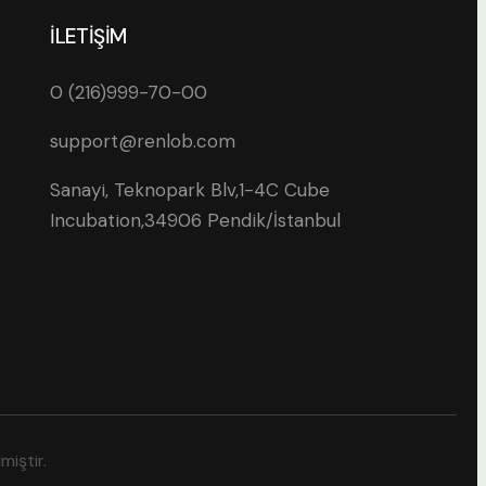
İLETİŞİM
0 (216)999-70-00
support@renlob.com
Sanayi, Teknopark Blv,1-4C Cube
Incubation,34906 Pendik/İstanbul
miştir.