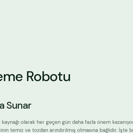
leme Robotu
da Sunar
rji kaynağı olarak her geçen gün daha fazla önem kazanıyo
rinin temiz ve tozdan arındırılmış olmasına bağlıdır. İşte 