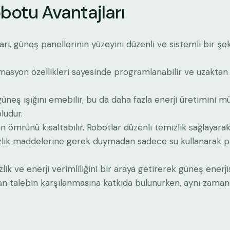
botu Avantajları
, güneş panellerinin yüzeyini düzenli ve sistemli bir şekild
masyon özellikleri sayesinde programlanabilir ve uzaktan kon
güneş ışığını emebilir, bu da daha fazla enerji üretimin
oludur.
in ömrünü kısaltabilir. Robotlar düzenli temizlik sağlayarak
zlik maddelerine gerek duymadan sadece su kullanarak pan
k ve enerji verimliliğini bir araya getirerek güneş enerjis
olan talebin karşılanmasına katkıda bulunurken, aynı zama