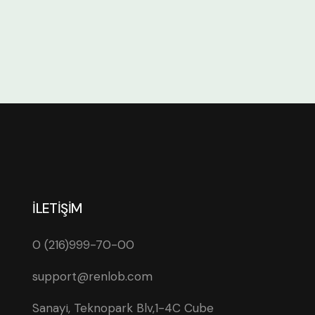
İLETİŞİM
0 (216)999-70-00
support@renlob.com
Sanayi, Teknopark Blv,1-4C Cube