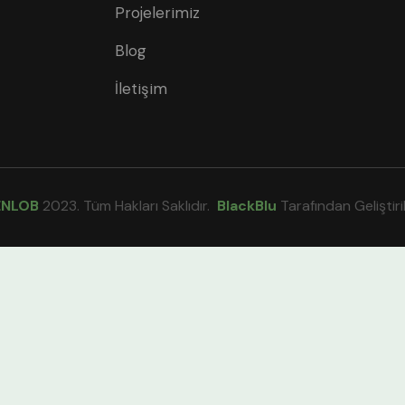
Projelerimiz
Blog
İletişim
ENLOB
2023. Tüm Hakları Saklıdır.
BlackBlu
Tarafından Geliştiril