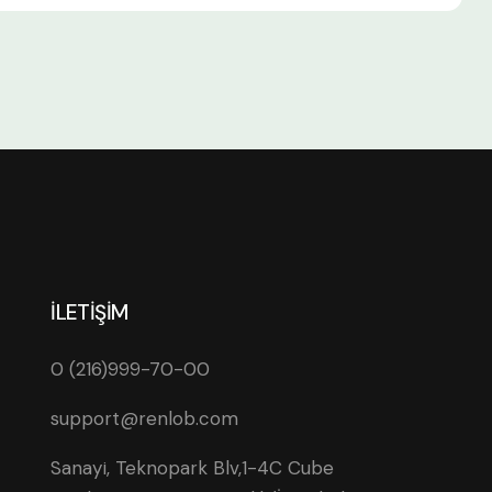
İLETİŞİM
0 (216)999-70-00
support@renlob.com
Sanayi, Teknopark Blv,1-4C Cube