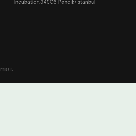
Incubation,34906 Pendik/İstanbul
miştir.