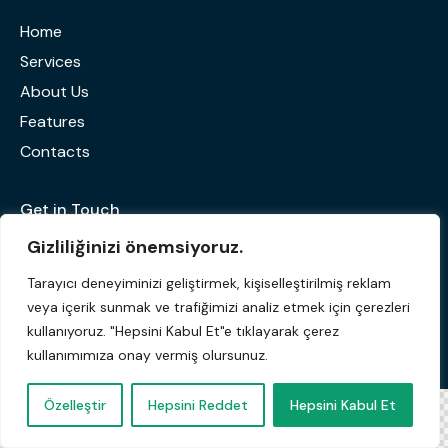
Home
Services
About Us
Features
Contacts
Get in Touch
Gizliliğinizi önemsiyoruz.
Tarayıcı deneyiminizi geliştirmek, kişiselleştirilmiş reklam
veya içerik sunmak ve trafiğimizi analiz etmek için çerezleri
kullanıyoruz. "Hepsini Kabul Et"e tıklayarak çerez
kullanımımıza onay vermiş olursunuz.
AxiomThemes
© {{Y}}. All Rights Reserved.
Özelleştir
Hepsini Reddet
Hepsini Kabul Et